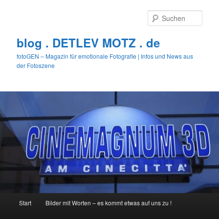
Zum
primären
Such
Inhalt
springen
blog . DETLEV MOTZ . de
fotoGEN – Magazin für emotionale Fotografie | Infos und News aus
der Fotoszene
Hauptmenü
Start
Bilder mit Worten – es kommt etwas auf uns zu !