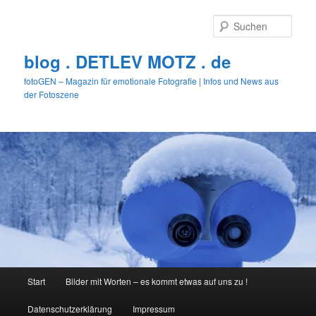
Zum
primären
Such
Inhalt
springen
blog . DETLEV MOTZ . de
fotoGEN – Magazin für emotionale Fotografie | Infos und News aus
der Fotoszene
Hauptmenü
Start
Bilder mit Worten – es kommt etwas auf uns zu !
Datenschutzerklärung
Impressum