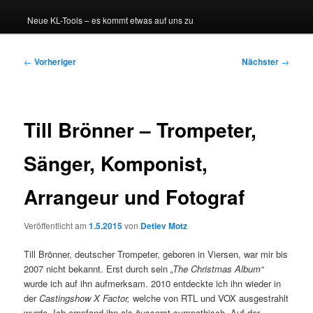
Neue KL-Tools – es kommt etwas auf uns zu
Beitragsnavigation
←
Vorheriger
Nächster
→
Till Brönner – Trompeter,
Sänger, Komponist,
Arrangeur und Fotograf
Veröffentlicht am
1.5.2015
von
Detlev Motz
Till Brönner, deutscher Trompeter, geboren in Viersen, war mir bis
2007 nicht bekannt. Erst durch sein
„The Christmas Album“
wurde ich auf ihn aufmerksam. 2010 entdeckte ich ihn wieder in
der
Castingshow X Factor,
welche von RTL und VOX ausgestrahlt
wurde. Ich empfand ihn als äusserst sympathisch. Auf der