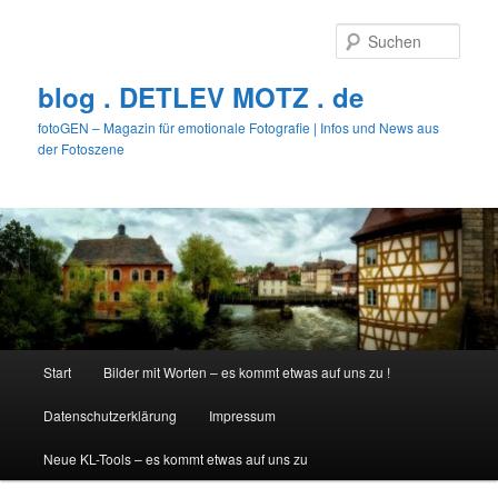
Zum
primären
Such
Inhalt
springen
blog . DETLEV MOTZ . de
fotoGEN – Magazin für emotionale Fotografie | Infos und News aus
der Fotoszene
Hauptmenü
Start
Bilder mit Worten – es kommt etwas auf uns zu !
Datenschutzerklärung
Impressum
Neue KL-Tools – es kommt etwas auf uns zu