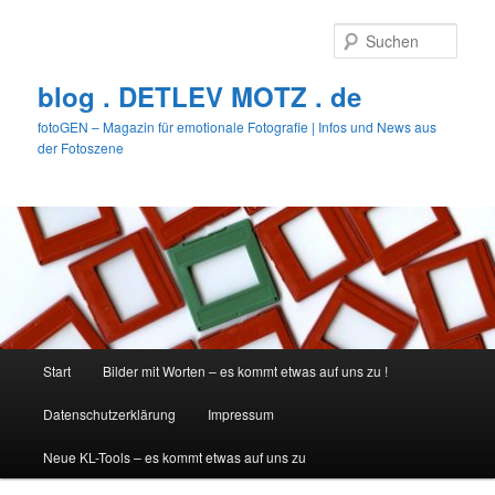
Zum
primären
Such
Inhalt
springen
blog . DETLEV MOTZ . de
fotoGEN – Magazin für emotionale Fotografie | Infos und News aus
der Fotoszene
Hauptmenü
Start
Bilder mit Worten – es kommt etwas auf uns zu !
Datenschutzerklärung
Impressum
Neue KL-Tools – es kommt etwas auf uns zu