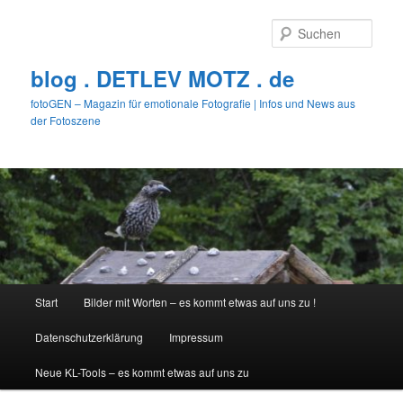
Zum
primären
Such
Inhalt
springen
blog . DETLEV MOTZ . de
fotoGEN – Magazin für emotionale Fotografie | Infos und News aus
der Fotoszene
Hauptmenü
Start
Bilder mit Worten – es kommt etwas auf uns zu !
Datenschutzerklärung
Impressum
Neue KL-Tools – es kommt etwas auf uns zu