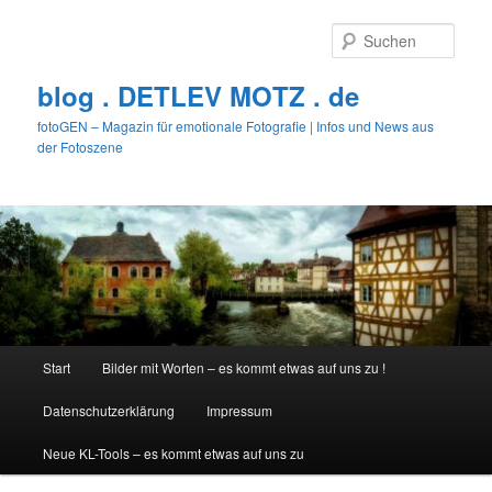
Zum
primären
Such
Inhalt
springen
blog . DETLEV MOTZ . de
fotoGEN – Magazin für emotionale Fotografie | Infos und News aus
der Fotoszene
Hauptmenü
Start
Bilder mit Worten – es kommt etwas auf uns zu !
Datenschutzerklärung
Impressum
Neue KL-Tools – es kommt etwas auf uns zu