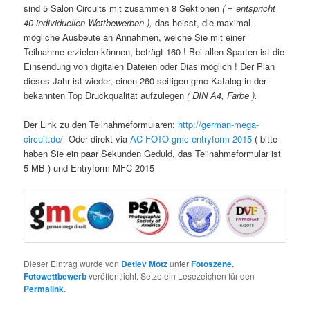
sind 5 Salon Circuits mit zusammen 8 Sektionen
( = entspricht
40 individuellen Wettbewerben ),
das heisst, die maximal
mögliche Ausbeute an Annahmen, welche Sie mit einer
Teilnahme erzielen können, beträgt 160 ! Bei allen Sparten ist die
Einsendung von digitalen Dateien oder Dias möglich ! Der Plan
dieses Jahr ist wieder, einen 260 seitigen gmc-Katalog in der
bekannten Top Druckqualität aufzulegen
( DIN A4, Farbe ).
Der Link zu den Teilnahmeformularen:
http://german-mega-
circuit.de/
Oder direkt via
AC-FOTO gmc entryform 2015
( bitte
haben Sie ein paar Sekunden Geduld, das Teilnahmeformular ist
5 MB ) und Entryform MFC 2015
Dieser Eintrag wurde von
Detlev Motz
unter
Fotoszene
,
Fotowettbewerb
veröffentlicht. Setze ein Lesezeichen für den
Permalink
.