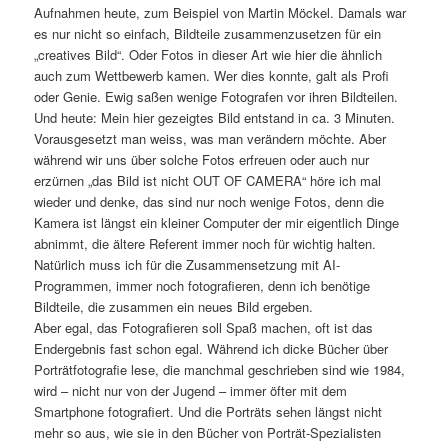
Aufnahmen heute, zum Beispiel von Martin Möckel. Damals war
es nur nicht so einfach, Bildteile zusammenzusetzen für ein
„creatives Bild“. Oder Fotos in dieser Art wie hier die ähnlich
auch zum Wettbewerb kamen. Wer dies konnte, galt als Profi
oder Genie. Ewig saßen wenige Fotografen vor ihren Bildteilen.
Und heute: Mein hier gezeigtes Bild entstand in ca. 3 Minuten.
Vorausgesetzt man weiss, was man verändern möchte. Aber
während wir uns über solche Fotos erfreuen oder auch nur
erzürnen „das Bild ist nicht OUT OF CAMERA“ höre ich mal
wieder und denke, das sind nur noch wenige Fotos, denn die
Kamera ist längst ein kleiner Computer der mir eigentlich Dinge
abnimmt, die ältere Referent immer noch für wichtig halten.
Natürlich muss ich für die Zusammensetzung mit AI-
Programmen, immer noch fotografieren, denn ich benötige
Bildteile, die zusammen ein neues Bild ergeben.
Aber egal, das Fotografieren soll Spaß machen, oft ist das
Endergebnis fast schon egal. Während ich dicke Bücher über
Porträtfotografie lese, die manchmal geschrieben sind wie 1984,
wird – nicht nur von der Jugend – immer öfter mit dem
Smartphone fotografiert. Und die Porträts sehen längst nicht
mehr so aus, wie sie in den Bücher von Porträt-Spezialisten