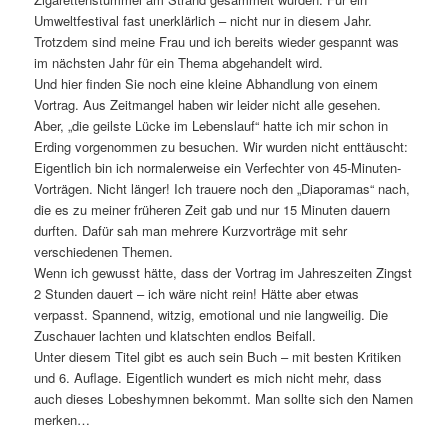
Umweltfestival fast unerklärlich – nicht nur in diesem Jahr.
Trotzdem sind meine Frau und ich bereits wieder gespannt was
im nächsten Jahr für ein Thema abgehandelt wird.
Und hier finden Sie noch eine kleine Abhandlung von einem
Vortrag. Aus Zeitmangel haben wir leider nicht alle gesehen.
Aber, „die geilste Lücke im Lebenslauf“ hatte ich mir schon in
Erding vorgenommen zu besuchen. Wir wurden nicht enttäuscht:
Eigentlich bin ich normalerweise ein Verfechter von 45-Minuten-
Vorträgen. Nicht länger! Ich trauere noch den „Diaporamas“ nach,
die es zu meiner früheren Zeit gab und nur 15 Minuten dauern
durften. Dafür sah man mehrere Kurzvorträge mit sehr
verschiedenen Themen.
Wenn ich gewusst hätte, dass der Vortrag im Jahreszeiten Zingst
2 Stunden dauert – ich wäre nicht rein! Hätte aber etwas
verpasst. Spannend, witzig, emotional und nie langweilig. Die
Zuschauer lachten und klatschten endlos Beifall.
Unter diesem Titel gibt es auch sein Buch – mit besten Kritiken
und 6. Auflage. Eigentlich wundert es mich nicht mehr, dass
auch dieses Lobeshymnen bekommt. Man sollte sich den Namen
merken…