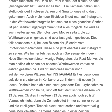
Fotozeitschriften. Ein Dank an Peter Kniep, der diesen Bericht
„ausgegraben“ hat. Lange ist es her… Die Kameras haben sich
stetig geändert in diesen Jahren und Smartphones sind dazu
gekommen. Auch viele neue Bildideen findet man auf Instagram.
In der Wettbewerbsfotografie hat sich nur eines geändert: Seither
ist per Bearbeitungsprogrammen fast alles möglich. So wird es
auch weiter gehen. Die Fotos bzw. Motive selbst, die zu
Wettbewerben eingehen, sind aber fast gleich geblieben. Dies
fällt besonders auf, bei den Bildern der „Blende“ vom
Photoindustrie-Verband. Diese sind jetzt ebenfalls auf Instagram
zu sehen. Wie immer fehlt es noch an überzeugenden Ideen.
Neue Sichtweisen bieten wenige Fotografen, der Rest Motive, die
man endlos oft schon bei anderen Wettbewerben vor vielen
Jahren gesehen ha. Und oft sind diese immer noch
auf den vorderen Plätzen. Auf INSTAGRAM fällt es besondern
auf, denn sie stehen in Konkurrenz zu Bildern, mit neuen (!)
Ideen. Deshalb hat sich eines nicht geändert: Die Juryberichte zu
Wettbewerben von heute, sind oft fast identisch wie diesem vor
33 Jahren. Ob dies in weiteren 33 Jahren auch noch so ist?
Vermutlich nicht, denn die Zeit schreitet immer schneller voran –
und die intelligente Technik bleibt nicht stehen und bietet völlig
neue Möglichkeiten. Kameras haben es in einer Zeit der