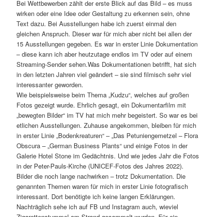
Bei Wettbewerben zählt der erste Blick auf das Bild – es muss
wirken oder eine Idee oder Gestaltung zu erkennen sein, ohne
Text dazu. Bei Ausstellungen habe ich zuerst einmal den
gleichen Anspruch. Dieser war für mich aber nicht bei allen der
15 Ausstellungen gegeben. Es war in erster Linie Dokumentation
– diese kann ich aber heutzutage endlos im TV oder auf einem
Streaming-Sender sehen.Was Dokumentationen betrifft, hat sich
in den letzten Jahren viel geändert – sie sind filmisch sehr viel
interessanter geworden.
Wie beispielsweise beim Thema „Kudzu“, welches auf großen
Fotos gezeigt wurde. Ehrlich gesagt, ein Dokumentarfilm mit
„bewegten Bilder“ im TV hat mich mehr begeistert. So war es bei
etlichen Ausstellungen. Zuhause angekommen, bleiben für mich
in erster Linie „Bodenkreaturen“ – „Das Petuniengemetzel – Flora
Obscura – „German Business Plants“ und einige Fotos in der
Galerie Hotel Stone im Gedächtnis. Und wie jedes Jahr die Fotos
in der Peter-Pauls-Kirche (UNICEF-Fotos des Jahres 2022).
Bilder die noch lange nachwirken – trotz Dokumentation. Die
genannten Themen waren für mich in erster Linie fotografisch
interessant. Dort benötigte ich keine langen Erklärungen.
Nachträglich sehe ich auf FB und Instagram auch, wieviel
Zigarettenstummel am Strand gesammelt wurden. Für ein