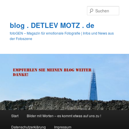
Zum
Zum
primären
sekundären
Such
Inhalt
Inhalt
springen
springen
blog . DETLEV MOTZ . de
fotoGEN – Magazin für emotionale Fotografie | Infos und News aus
der Fotoszene
Hauptmenü
Start
Bilder mit Worten – es kommt etwas auf uns zu !
Datenschutzerklärung
Impressum