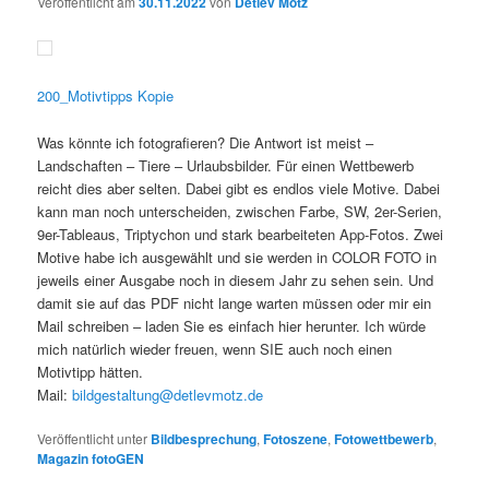
Veröffentlicht am
30.11.2022
von
Detlev Motz
200_Motivtipps Kopie
Was könnte ich fotografieren? Die Antwort ist meist –
Landschaften – Tiere – Urlaubsbilder. Für einen Wettbewerb
reicht dies aber selten. Dabei gibt es endlos viele Motive. Dabei
kann man noch unterscheiden, zwischen Farbe, SW, 2er-Serien,
9er-Tableaus, Triptychon und stark bearbeiteten App-Fotos. Zwei
Motive habe ich ausgewählt und sie werden in COLOR FOTO in
jeweils einer Ausgabe noch in diesem Jahr zu sehen sein. Und
damit sie auf das PDF nicht lange warten müssen oder mir ein
Mail schreiben – laden Sie es einfach hier herunter. Ich würde
mich natürlich wieder freuen, wenn SIE auch noch einen
Motivtipp hätten.
Mail:
bildgestaltung@detlevmotz.de
Veröffentlicht unter
Bildbesprechung
,
Fotoszene
,
Fotowettbewerb
,
Magazin fotoGEN