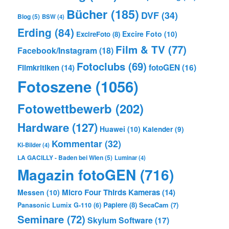
Bücher
(185)
DVF
(34)
Blog
(5)
BSW
(4)
Erding
(84)
Excire Foto
(10)
ExcireFoto
(8)
Film & TV
(77)
Facebook/Instagram
(18)
Fotoclubs
(69)
Filmkritiken
(14)
fotoGEN
(16)
Fotoszene
(1056)
Fotowettbewerb
(202)
Hardware
(127)
Huawei
(10)
Kalender
(9)
Kommentar
(32)
KI-Bilder
(4)
LA GACILLY - Baden bei Wien
(5)
Luminar
(4)
Magazin fotoGEN
(716)
Micro Four Thirds Kameras
(14)
Messen
(10)
Papiere
(8)
SecaCam
(7)
Panasonic Lumix G-110
(6)
Seminare
(72)
Skylum Software
(17)