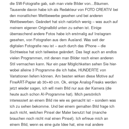
die SW-Fotografie gab, sah man viele Bilder von…Bäumen.
Tausende davon habe ich als Redakteur von FOTO CREATIV bei
den monatlichen Wettbewerbe gesehen und bei anderen
Wettbewerben. Geändert hat sich natürlich wenig – was auch auf
meinem eigenen Originalbild unten zu sehen ist. Einige
überraschend andere Fotos habe ich erstmalig auf Instagram
gesehen, von Fotografen aus dem Ausland. Was seit der
digitalen Fotografie neu ist – auch durch das iPhone – die
Sichtweise hat sich teilweise geändert. Das liegt auch an endlos
vielen Programmen, mit denen man Bilder noch einen anderen
Stil vermachen kann. Nur ein paar Möglichkeiten sehen Sie hier-
wobei alleine 3 Programme die ich habe, HUNDERTE von
Variationen liefern können. Am besten wirken diese Motive auf
FineART-Papier ab 30×40 cm. Ok, einige Analog-Freaks werden
jetzt wieder sagen, ich will mein Bild nur aus der Kamera (die
heute auch schon AI-Programme hat). Mich persönlich
interessiert an einem Bild nie wie es gemacht ist – sondern was
ich zu sehen bekomme. Und bei einem gemalten Bild frage ich
auch nicht, welchen Pinsel der Maler benutzt hat (manche
brauchen noch nicht mal einen Pinsel). Ich erfreue mich an
einem Bild, wenn es eine gute Idee hat, eine mal andere