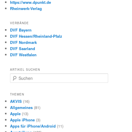
https://www.dpunkt.de
Rheinwerk-Verlag
VERBÄNDE
DVF Bayern
DVF Hessen/Rheinland-Pfalz
DVF Nordmark
DVF Saarland
DVF Westfalen
ARTIKEL SUCHEN
S
u
c
h
THEMEN
e
AKVIS
(16)
n
Allgemeines
(81)
Apple
(13)
Apple iPhone
(3)
Apps für iPhone/Android
(11)