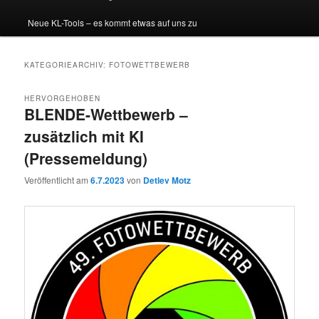
Neue KL-Tools – es kommt etwas auf uns zu
KATEGORIEARCHIV:
FOTOWETTBEWERB
HERVORGEHOBEN
BLENDE-Wettbewerb –
zusätzlich mit KI
(Pressemeldung)
Veröffentlicht am
6.7.2023
von
Detlev Motz