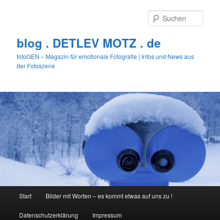
Zum
primären
Such
Inhalt
springen
blog . DETLEV MOTZ . de
fotoGEN – Magazin für emotionale Fotografie | Infos und News aus
der Fotoszene
Hauptmenü
Start
Bilder mit Worten – es kommt etwas auf uns zu !
Datenschutzerklärung
Impressum