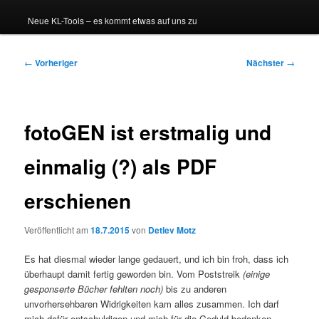
Neue KL-Tools – es kommt etwas auf uns zu
Beitragsnavigation
←
Vorheriger
Nächster
→
fotoGEN ist erstmalig und
einmalig (?) als PDF
erschienen
Veröffentlicht am
18.7.2015
von
Detlev Motz
Es hat diesmal wieder lange gedauert, und ich bin froh, dass ich
überhaupt damit fertig geworden bin. Vom Poststreik
(einige
gesponserte Bücher fehlten noch)
bis zu anderen
unvorhersehbaren Widrigkeiten kam alles zusammen. Ich darf
mich dafür entschuldigen und mich für die Geduld bedanken.