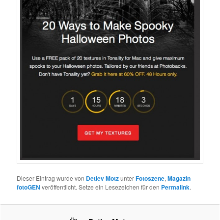
Dieser Eintrag wurde von
Detlev Motz
unter
Fotoszene
,
Magazin
fotoGEN
veröffentlicht. Setze ein Lesezeichen für den
Permalink
.