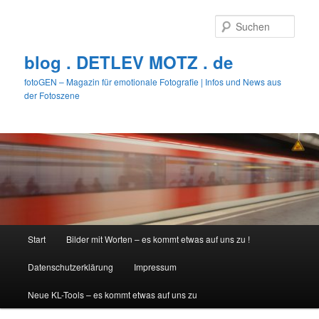
Zum
primären
Such
Inhalt
springen
blog . DETLEV MOTZ . de
fotoGEN – Magazin für emotionale Fotografie | Infos und News aus
der Fotoszene
Hauptmenü
Start
Bilder mit Worten – es kommt etwas auf uns zu !
Datenschutzerklärung
Impressum
Neue KL-Tools – es kommt etwas auf uns zu