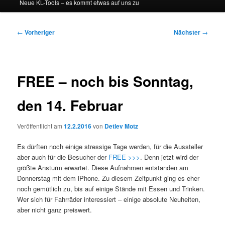
Neue KL-Tools – es kommt etwas auf uns zu
Beitragsnavigation
←
Vorheriger
Nächster
→
FREE – noch bis Sonntag,
den 14. Februar
Veröffentlicht am
12.2.2016
von
Detlev Motz
Es dürften noch einige stressige Tage werden, für die Aussteller
aber auch für die Besucher der
FREE >>>
. Denn jetzt wird der
größte Ansturm erwartet. Diese Aufnahmen entstanden am
Donnerstag mit dem iPhone. Zu diesem Zeitpunkt ging es eher
noch gemütlich zu, bis auf einige Stände mit Essen und Trinken.
Wer sich für Fahrräder interessiert – einige absolute Neuheiten,
aber nicht ganz preiswert.