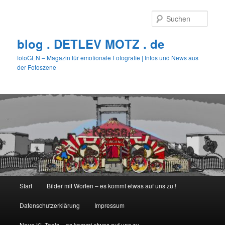
Zum
primären
Such
Inhalt
springen
blog . DETLEV MOTZ . de
fotoGEN – Magazin für emotionale Fotografie | Infos und News aus
der Fotoszene
Hauptmenü
Start
Bilder mit Worten – es kommt etwas auf uns zu !
Datenschutzerklärung
Impressum
Neue KL-Tools – es kommt etwas auf uns zu