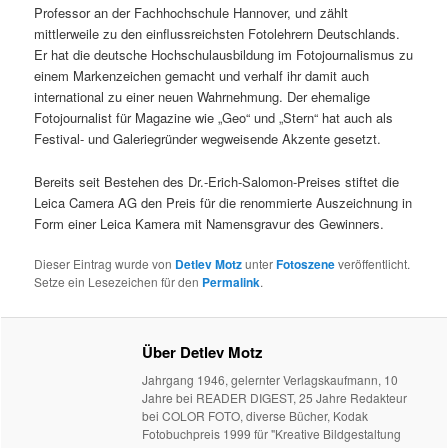
Professor an der Fachhochschule Hannover, und zählt
mittlerweile zu den einflussreichsten Fotolehrern Deutschlands.
Er hat die deutsche Hochschulausbildung im Fotojournalismus zu
einem Markenzeichen gemacht und verhalf ihr damit auch
international zu einer neuen Wahrnehmung. Der ehemalige
Fotojournalist für Magazine wie „Geo“ und „Stern“ hat auch als
Festival- und Galeriegründer wegweisende Akzente gesetzt.
Bereits seit Bestehen des Dr.-Erich-Salomon-Preises stiftet die
Leica Camera AG den Preis für die renommierte Auszeichnung in
Form einer Leica Kamera mit Namensgravur des Gewinners.
Dieser Eintrag wurde von
Detlev Motz
unter
Fotoszene
veröffentlicht.
Setze ein Lesezeichen für den
Permalink
.
Über Detlev Motz
Jahrgang 1946, gelernter Verlagskaufmann, 10
Jahre bei READER DIGEST, 25 Jahre Redakteur
bei COLOR FOTO, diverse Bücher, Kodak
Fotobuchpreis 1999 für "Kreative Bildgestaltung