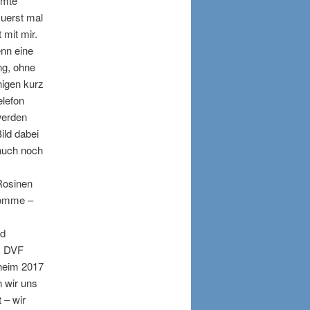
mmte
 zuerst mal
 mit mir.
enn eine
ng, ohne
nigen kurz
elefon
werden
ild dabei
 auch noch
Rosinen
komme –
ed
es DVF
pheim 2017
n wir uns
 – wir