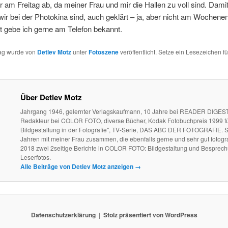
r am Freitag ab, da meiner Frau und mir die Hallen zu voll sind. Dami
wir bei der Photokina sind, auch geklärt – ja, aber nicht am Wochene
t gebe ich gerne am Telefon bekannt.
rag wurde von
Detlev Motz
unter
Fotoszene
veröffentlicht. Setze ein Lesezeichen f
Über Detlev Motz
Jahrgang 1946, gelernter Verlagskaufmann, 10 Jahre bei READER DIGEST
Redakteur bei COLOR FOTO, diverse Bücher, Kodak Fotobuchpreis 1999 fü
Bildgestaltung in der Fotografie", TV-Serie, DAS ABC DER FOTOGRAFIE. S
Jahren mit meiner Frau zusammen, die ebenfalls gerne und sehr gut fotogra
2018 zwei 2seitige Berichte in COLOR FOTO: Bildgestaltung und Besprec
Leserfotos.
Alle Beiträge von Detlev Motz anzeigen
→
Datenschutzerklärung
Stolz präsentiert von WordPress