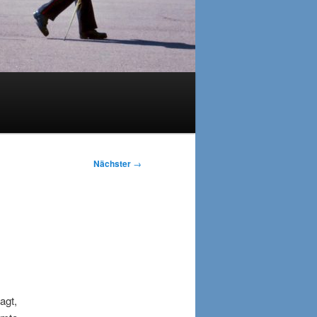
Nächster
→
agt,