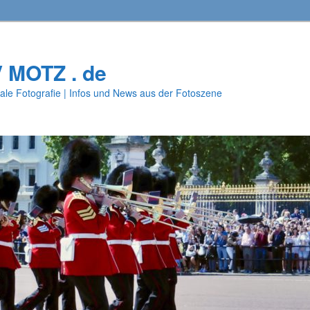
V MOTZ . de
ale Fotografie | Infos und News aus der Fotoszene