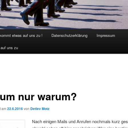
 kommt etwas auf uns zu !
Datenschutzerklärung
Impressum
 auf uns zu
um nur warum?
ht am
22.6.2016
von
Detlev Motz
Nach einigen Mails und Anrufen nochmals kurz ges