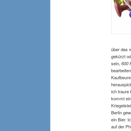
über das 
gekürzt od
sein,
600 P
bearbeiten
Kaufbeuren
herauspic
ich traure
kommt ein
Kriegelste
Berlin gew
ein Bier. 
auf der Ph