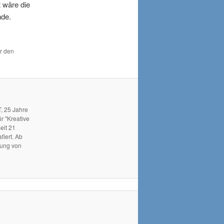
t wäre die
nde.
ür den
, 25 Jahre
r "Kreative
eit 21
fiert. Ab
hung von