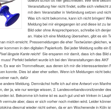
obwohl schon oft hier geschrieben: Wer eine besti
Veranstaltung hier nicht findet, sollte sich vielleicht
mit dem Veranstalter in Verbindung setzen und nicht
Was ich nicht bekomme, kann ich nicht bringen! W
Meldung bei mir eingegangen ist und diese ist zu la
Bild oder ohne Ansprechperson, schreibe ich denje
an. Habe ich eine Meldung übersehen, gibt es ein T
man mich erreicht. Pressemeldungen die eher Textwüsten gleichen, 
er kommen in den digitalen Papierkorb. Bei jeder Meldung sollte ein B
ixel längste Kante reicht!
Sie ersparen mir damit, dass ich das Bild
 muss! Perfekt beliefert wurde ich bei den Veranstaltungen des AKF
. Es war ein Trommelfeuer, aus denen ich mir die interessantesten 
ken konnte. Dies ist aber eher selten. Wenn ich Meldungen nicht be
 keiner nach, dafür
e andere Meldung. Demnächst hoffe ich auf eine Antwort von Manfr
in, der ja, wie nur wenige wissen, 2. Landesverbandsvorsitzender d
orden ist. Bekomme ich keine ist es auch gut und wir trinken in Lau
Ich vermute aber, dass er sich vorher noch melden wird. Leider könne
otokina diesmal wieder nicht sehen, da er am Wochenende in Köln ist