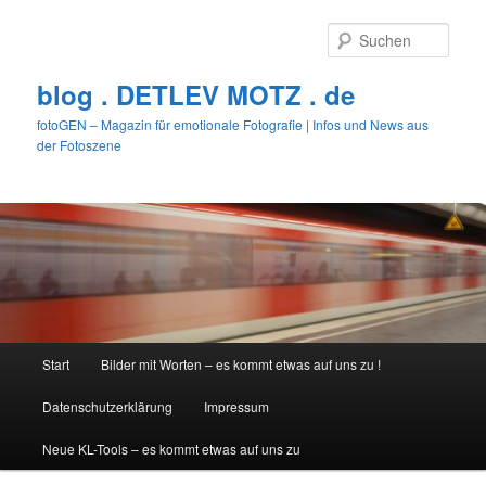
Zum
primären
Such
Inhalt
springen
blog . DETLEV MOTZ . de
fotoGEN – Magazin für emotionale Fotografie | Infos und News aus
der Fotoszene
Hauptmenü
Start
Bilder mit Worten – es kommt etwas auf uns zu !
Datenschutzerklärung
Impressum
Neue KL-Tools – es kommt etwas auf uns zu