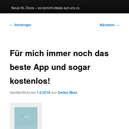
Neue KL-Tools – es kommt etwas auf uns zu
Beitragsnavigation
←
Vorheriger
Nächster
→
Für mich immer noch das
beste App und sogar
kostenlos!
Veröffentlicht am
1.9.2016
von
Detlev Motz