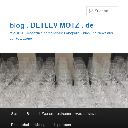
Zum
primären
Such
Inhalt
springen
blog . DETLEV MOTZ . de
fotoGEN – Magazin für emotionale Fotografie | Infos und News aus
der Fotoszene
Hauptmenü
Start
Bilder mit Worten – es kommt etwas auf uns zu !
Datenschutzerklärung
Impressum