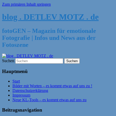
Zum primären Inhalt springen
blog . DETLEV MOTZ . de
fotoGEN – Magazin für emotionale
Fotografie | Infos und News aus der
Fotoszene
Suchen
Hauptmenü
Start
Bilder mit Worten – es kommt etwas auf uns zu !
Datenschutzerklärung
Impressum
Neue KL-Tools – es kommt etwas auf uns zu
Beitragsnavigation