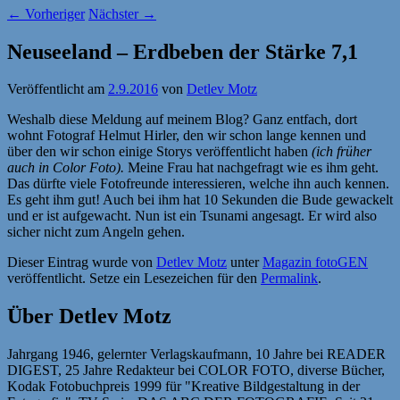
←
Vorheriger
Nächster
→
Neuseeland – Erdbeben der Stärke 7,1
Veröffentlicht am
2.9.2016
von
Detlev Motz
Weshalb diese Meldung auf meinem Blog? Ganz entfach, dort
wohnt Fotograf Helmut Hirler, den wir schon lange kennen und
über den wir schon einige Storys veröffentlicht haben
(ich früher
auch in Color Foto).
Meine Frau hat nachgefragt wie es ihm geht.
Das dürfte viele Fotofreunde interessieren, welche ihn auch kennen.
Es geht ihm gut! Auch bei ihm hat 10 Sekunden die Bude gewackelt
und er ist aufgewacht. Nun ist ein Tsunami angesagt. Er wird also
sicher nicht zum Angeln gehen.
Dieser Eintrag wurde von
Detlev Motz
unter
Magazin fotoGEN
veröffentlicht. Setze ein Lesezeichen für den
Permalink
.
Über Detlev Motz
Jahrgang 1946, gelernter Verlagskaufmann, 10 Jahre bei READER
DIGEST, 25 Jahre Redakteur bei COLOR FOTO, diverse Bücher,
Kodak Fotobuchpreis 1999 für "Kreative Bildgestaltung in der