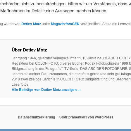
sbehörden nicht zu beeinträchtigen, bitten wir um Verständnis, dass w
 Maßnahmen im Detail keine Aussagen machen können.
rag wurde von
Detlev Motz
unter
Magazin fotoGEN
veröffentlicht. Setze ein Leseze
Über Detlev Motz
Jahrgang 1946, gelernter Verlagskaufmann, 10 Jahre bei READER DIGEST
Redakteur bei COLOR FOTO, diverse Bücher, Kodak Fotobuchpreis 1999 fü
Bildgestaltung in der Fotografie", TV-Serie, DAS ABC DER FOTOGRAFIE. S
Jahren mit meiner Frau zusammen, die ebenfalls gerne und sehr gut fotogra
2018 zwei 2seitige Berichte in COLOR FOTO: Bildgestaltung und Besprec
Leserfotos.
Alle Beiträge von Detlev Motz anzeigen
→
Datenschutzerklärung
Stolz präsentiert von WordPress