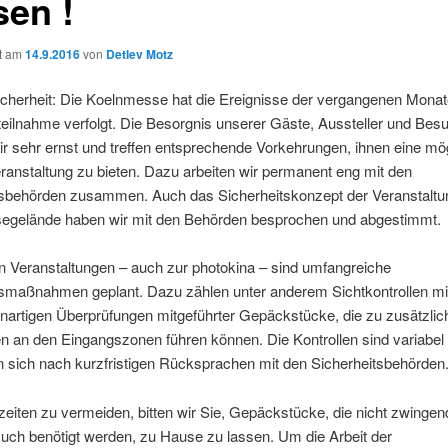
sen !
ht am
14.9.2016
von
Detlev Motz
icherheit: Die Koelnmesse hat die Ereignisse der vergangenen Monat
eilnahme verfolgt. Die Besorgnis unserer Gäste, Aussteller und Bes
 sehr ernst und treffen entsprechende Vorkehrungen, ihnen eine mög
ranstaltung zu bieten. Dazu arbeiten wir permanent eng mit den
tsbehörden zusammen. Auch das Sicherheitskonzept der Veranstaltu
gelände haben wir mit den Behörden besprochen und abgestimmt.
n Veranstaltungen – auch zur photokina – sind umfangreiche
tsmaßnahmen geplant. Dazu zählen unter anderem Sichtkontrollen mi
nartigen Überprüfungen mitgeführter Gepäckstücke, die zu zusätzlic
n an den Eingangszonen führen können. Die Kontrollen sind variabel
n sich nach kurzfristigen Rücksprachen mit den Sicherheitsbehörden
iten zu vermeiden, bitten wir Sie, Gepäckstücke, die nicht zwingen
ch benötigt werden, zu Hause zu lassen. Um die Arbeit der