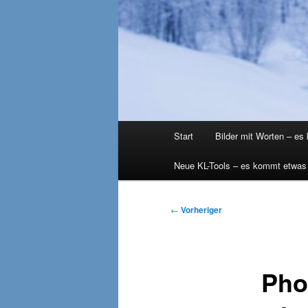
Hauptmenü
Start
Bilder mit Worten – es
Neue KL-Tools – es kommt etwas
Beitragsnavigation
←
Vorheriger
Pho