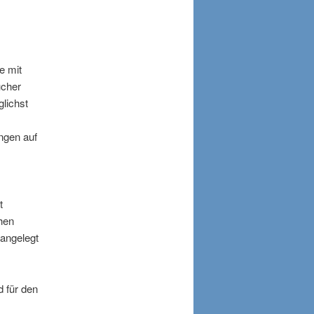
e mit
ucher
lichst
ngen auf
t
hen
 angelegt
.
d für den