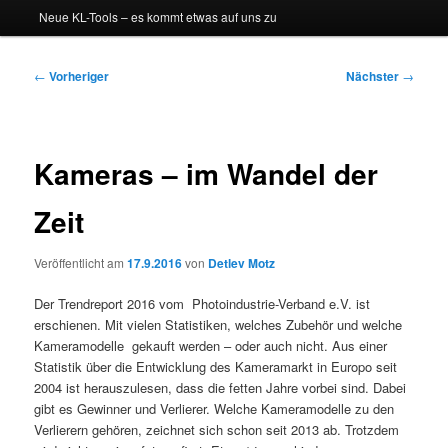
Neue KL-Tools – es kommt etwas auf uns zu
Beitragsnavigation
←
Vorheriger
Nächster
→
Kameras – im Wandel der
Zeit
Veröffentlicht am
17.9.2016
von
Detlev Motz
Der Trendreport 2016 vom Photoindustrie-Verband e.V. ist
erschienen. Mit vielen Statistiken, welches Zubehör und welche
Kameramodelle gekauft werden – oder auch nicht. Aus einer
Statistik über die Entwicklung des Kameramarkt in Europo seit
2004 ist herauszulesen, dass die fetten Jahre vorbei sind. Dabei
gibt es Gewinner und Verlierer. Welche Kameramodelle zu den
Verlierern gehören, zeichnet sich schon seit 2013 ab. Trotzdem