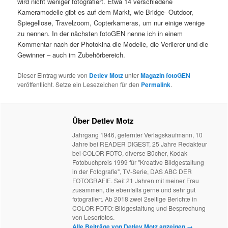
wird nicht weniger fotografiert. Etwa 14 verschiedene
Kameramodelle gibt es auf dem Markt, wie Bridge- Outdoor,
Spiegellose, Travelzoom, Copterkameras, um nur einige wenige
zu nennen. In der nächsten fotoGEN nenne ich in einem
Kommentar nach der Photokina die Modelle, die Verlierer und die
Gewinner – auch im Zubehörbereich.
Dieser Eintrag wurde von
Detlev Motz
unter
Magazin fotoGEN
veröffentlicht. Setze ein Lesezeichen für den
Permalink
.
Über Detlev Motz
Jahrgang 1946, gelernter Verlagskaufmann, 10
Jahre bei READER DIGEST, 25 Jahre Redakteur
bei COLOR FOTO, diverse Bücher, Kodak
Fotobuchpreis 1999 für "Kreative Bildgestaltung
in der Fotografie", TV-Serie, DAS ABC DER
FOTOGRAFIE. Seit 21 Jahren mit meiner Frau
zusammen, die ebenfalls gerne und sehr gut
fotografiert. Ab 2018 zwei 2seitige Berichte in
COLOR FOTO: Bildgestaltung und Besprechung
von Leserfotos.
Alle Beiträge von Detlev Motz anzeigen
→