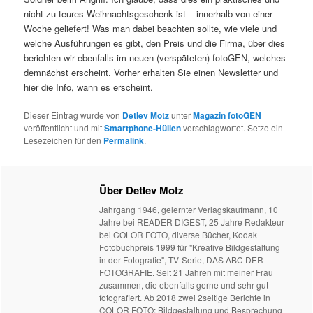
nicht zu teures Weihnachtsgeschenk ist – innerhalb von einer
Woche geliefert! Was man dabei beachten sollte, wie viele und
welche Ausführungen es gibt, den Preis und die Firma, über dies
berichten wir ebenfalls im neuen (verspäteten) fotoGEN, welches
demnächst erscheint. Vorher erhalten Sie einen Newsletter und
hier die Info, wann es erscheint.
Dieser Eintrag wurde von
Detlev Motz
unter
Magazin fotoGEN
veröffentlicht und mit
Smartphone-Hüllen
verschlagwortet. Setze ein
Lesezeichen für den
Permalink
.
Über Detlev Motz
Jahrgang 1946, gelernter Verlagskaufmann, 10
Jahre bei READER DIGEST, 25 Jahre Redakteur
bei COLOR FOTO, diverse Bücher, Kodak
Fotobuchpreis 1999 für "Kreative Bildgestaltung
in der Fotografie", TV-Serie, DAS ABC DER
FOTOGRAFIE. Seit 21 Jahren mit meiner Frau
zusammen, die ebenfalls gerne und sehr gut
fotografiert. Ab 2018 zwei 2seitige Berichte in
COLOR FOTO: Bildgestaltung und Besprechung