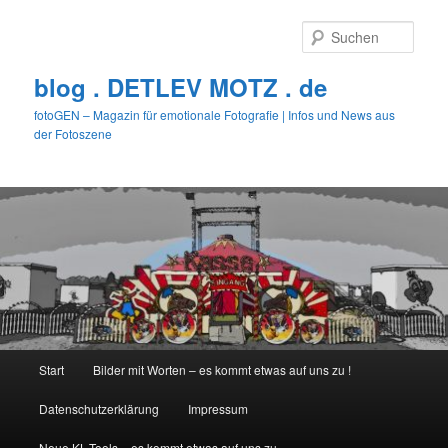
Zum
primären
Such
Inhalt
springen
blog . DETLEV MOTZ . de
fotoGEN – Magazin für emotionale Fotografie | Infos und News aus
der Fotoszene
Hauptmenü
Start
Bilder mit Worten – es kommt etwas auf uns zu !
Datenschutzerklärung
Impressum
Neue KL-Tools – es kommt etwas auf uns zu