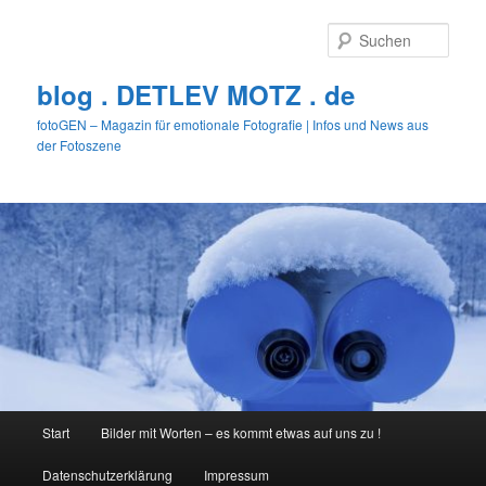
Zum
primären
Such
Inhalt
springen
blog . DETLEV MOTZ . de
fotoGEN – Magazin für emotionale Fotografie | Infos und News aus
der Fotoszene
Hauptmenü
Start
Bilder mit Worten – es kommt etwas auf uns zu !
Datenschutzerklärung
Impressum