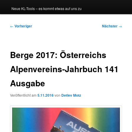
Neue KL-Tools – es kommt etwas auf uns zu
Beitragsnavigation
←
Vorheriger
Nächster
→
Berge 2017: Österreichs
Alpenvereins-Jahrbuch 141
Ausgabe
Veröffentlicht am
5.11.2016
von
Detlev Motz