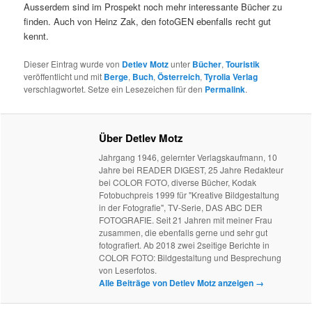
Ausserdem sind im Prospekt noch mehr interessante Bücher zu
finden. Auch von Heinz Zak, den fotoGEN ebenfalls recht gut
kennt.
Dieser Eintrag wurde von
Detlev Motz
unter
Bücher
,
Touristik
veröffentlicht und mit
Berge
,
Buch
,
Österreich
,
Tyrolia Verlag
verschlagwortet. Setze ein Lesezeichen für den
Permalink
.
Über Detlev Motz
Jahrgang 1946, gelernter Verlagskaufmann, 10
Jahre bei READER DIGEST, 25 Jahre Redakteur
bei COLOR FOTO, diverse Bücher, Kodak
Fotobuchpreis 1999 für "Kreative Bildgestaltung
in der Fotografie", TV-Serie, DAS ABC DER
FOTOGRAFIE. Seit 21 Jahren mit meiner Frau
zusammen, die ebenfalls gerne und sehr gut
fotografiert. Ab 2018 zwei 2seitige Berichte in
COLOR FOTO: Bildgestaltung und Besprechung
von Leserfotos.
Alle Beiträge von Detlev Motz anzeigen
→