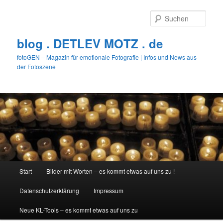
Zum
primären
Such
Inhalt
springen
blog . DETLEV MOTZ . de
fotoGEN – Magazin für emotionale Fotografie | Infos und News aus
der Fotoszene
Hauptmenü
Start
Bilder mit Worten – es kommt etwas auf uns zu !
Datenschutzerklärung
Impressum
Neue KL-Tools – es kommt etwas auf uns zu