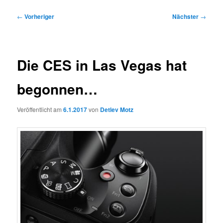
Beitragsnavigation
←
Vorheriger
Nächster
→
Die CES in Las Vegas hat
begonnen…
Veröffentlicht am
6.1.2017
von
Detlev Motz