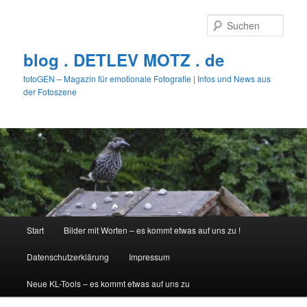
Zum
primären
Such
Inhalt
springen
blog . DETLEV MOTZ . de
fotoGEN – Magazin für emotionale Fotografie | Infos und News aus
der Fotoszene
Hauptmenü
Start
Bilder mit Worten – es kommt etwas auf uns zu !
Datenschutzerklärung
Impressum
Neue KL-Tools – es kommt etwas auf uns zu