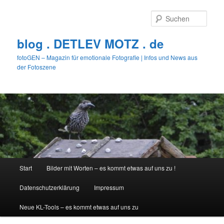
Zum
primären
Such
Inhalt
springen
blog . DETLEV MOTZ . de
fotoGEN – Magazin für emotionale Fotografie | Infos und News aus
der Fotoszene
Hauptmenü
Start
Bilder mit Worten – es kommt etwas auf uns zu !
Datenschutzerklärung
Impressum
Neue KL-Tools – es kommt etwas auf uns zu