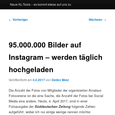
Neue KL-Tools – es kommt etwas auf uns zu
Beitragsnavigation
←
Vorheriger
Nächster
→
95.000.000 Bilder auf
Instagram – werden täglich
hochgeladen
Veröffentlicht am
4.4.2017
von
Detlev Motz
Die Anzahl der Fotos von Mitglieder der organisierten Amateur-
Fotovereine ist die eine Sache, die Anzahll der Fotos bei Social
Media eine andere. Heute, 4. April 2017, sind in einer
Fotoausgabe der
Süddeutschen Zeitung
folgende Zahlen
aufgeführt, wobei ich nur einige wenige nennen möchte: