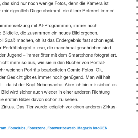
, das sind nur noch wenige Fotos, denn die Kamera ist
r mir eigentlich Dinge abnimmt, die ältere Referent immer
Zusammensetzung mit AI-Programmen, immer noch
ge Bildteile, die zusammen ein neues Bild ergeben.
oll Spaß machen, oft ist das Endergebnis fast schon egal.
 Porträtfotografie lese, die manchmal geschrieben sind
 der Jugend – immer öfter mit dem Smartphone fotografiert.
nicht mehr so aus, wie sie in den Bücher von Porträt-
hr weichen Porträts bearbeiteten Comic-Fotos. Ok,
der Gesicht gibt es immer noch genügend. Man will halt
t – da ist der Kopf Nebensache. Aber ich bin mir sicher, es
Bild wird sicher auch wieder in einer anderen Richtung
e ersten Bilder davon schon zu sehen.
 Zirkus. Das Tier wurde lediglich vor einen anderen Zirkus-
gram
,
Fotoclubs
,
Fotoszene
,
Fotowettbewerb
,
Magazin fotoGEN