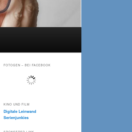
FOTOGEN – BEI FACEBOOK
KINO UND FILM
Digitale Leinwand
Serienjunkies