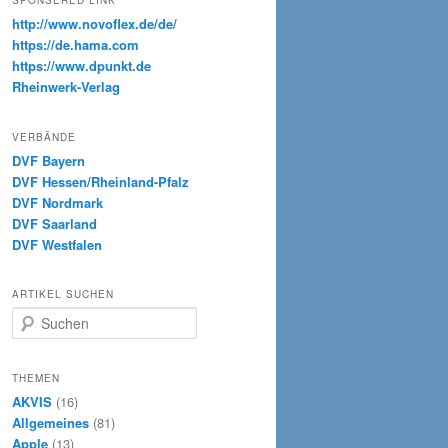
SPONSERED LINK
http://www.novoflex.de/de/
https://de.hama.com
https://www.dpunkt.de
Rheinwerk-Verlag
VERBÄNDE
DVF Bayern
DVF Hessen/Rheinland-Pfalz
DVF Nordmark
DVF Saarland
DVF Westfalen
ARTIKEL SUCHEN
S
u
c
h
THEMEN
e
AKVIS
(16)
n
Allgemeines
(81)
Apple
(13)