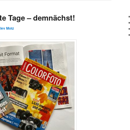
lte Tage – demnächst!
lev Motz