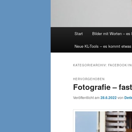
Hauptmenü
Start
Bilder mit Worten – es
Neue KL-Tools – es kommt etwas
KATEGORIEARCHIV:
FACEBOOK/I
HERVORGEHOBEN
Fotografie – fas
Veröffentlicht am
28.6.2022
von
Detl