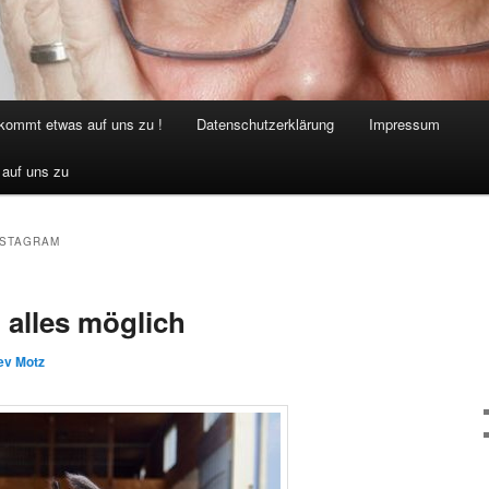
 kommt etwas auf uns zu !
Datenschutzerklärung
Impressum
 auf uns zu
NSTAGRAM
t alles möglich
ev Motz