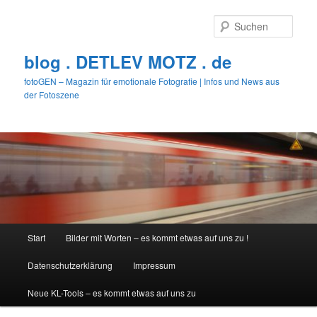
Zum
primären
Such
Inhalt
springen
blog . DETLEV MOTZ . de
fotoGEN – Magazin für emotionale Fotografie | Infos und News aus
der Fotoszene
Hauptmenü
Start
Bilder mit Worten – es kommt etwas auf uns zu !
Datenschutzerklärung
Impressum
Neue KL-Tools – es kommt etwas auf uns zu