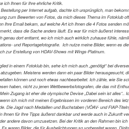
 ich Ihnen für Ihre ehrliche Kritik.
e Bestellung per Internet aufgab, dachte ich ursprünglich, man bekomm
tung zum Bewerten von Fotos, da mich dieses Thema im Fotoklub oft b
nn Ihre Email bekam, auf welche Art ich Ihnen die 4 Fotos senden m
emerkt, dass die Sache anders läuft.
Es war für mich äußerst interes
 genau dort enttarnt, wo ich mich auch wirklich zuhause fühle, nämli
ions- und Reportagefotografie. Ich nutze meine Bilder, wenn es die
auch zur Erstellung von HDAV-Shows mit Wings-Platinum.
glied in einem Fotoklub bin, sehe ich mich auch „genötigt“ bei diverse
abzugeben. Meistens werden dann ein paar Bilder herausgesucht, di
gefallen können und noch etwas nachbearbeitet.
Ich zähle, wie Sie s
esen haben, nicht zu jenen Wettbewerbsfotografen, die das mit Enth
 Mein Zugang ist eher die olympische Devise „Dabei sein ist alles“.. Ic
 wenn ich mich mit meinen Ergebnissen im vorderen Bereich des letz
inde. Die Jagd nach Medaillen und Buchstaben (VÖAV- und FIAP-Titeln)
in Ihnen für Ihre Tipps äußerst dankbar und werde auch in Zukunft v
der andere davon umzusetzen. Bei der Kritik an den Rahmen bin ich v
e. Es waren Bilder, die für Ausbelichtungen so vorbereitet waren. Digi