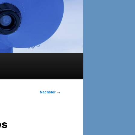
Nächster
→
es