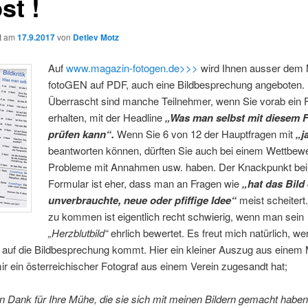
st !
ht am
17.9.2017
von
Detlev Motz
Auf
www.magazin-fotogen.de>>>
wird Ihnen ausser dem
fotoGEN auf PDF, auch eine Bildbesprechung angeboten.
Überrascht sind manche Teilnehmer, wenn Sie vorab ein 
erhalten, mit der Headline
„Was man selbst mit diesem 
prüfen kann“.
Wenn Sie 6 von 12 der Hauptfragen mit
„j
beantworten können, dürften Sie auch bei einem Wettbew
Probleme mit Annahmen usw. haben. Der Knackpunkt be
Formular ist eher, dass man an Fragen wie
„hat das Bild 
unverbrauchte, neue oder pfiffige Idee“
meist scheitert.
zu kommen ist eigentlich recht schwierig, wenn man sein
„Herzblutbild“
ehrlich bewertet. Es freut mich natürlich, w
auf die Bildbesprechung kommt. Hier ein kleiner Auszug aus einem M
r ein österreichischer Fotograf aus einem Verein zugesandt hat;
n Dank für Ihre Mühe, die sie sich mit meinen Bildern gemacht haben