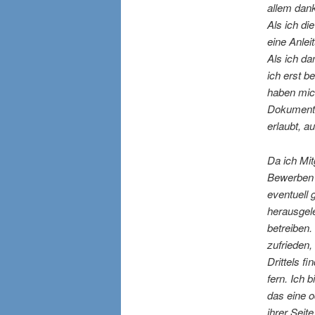
allem danke
Als ich di
eine Anlei
Als ich da
ich erst b
haben mich
Dokumentat
erlaubt, 
Da ich Mit
Bewerben 
eventuell 
herausgel
betreiben.
zufrieden,
Drittels f
fern.
Ich b
das eine o
ihrer Seit