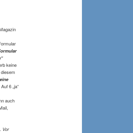
 Magazin
Formular
Formular
a“
erb keine
i diesem
eine
 Auf 6 „ja“
enn auch
ail,
. Vor