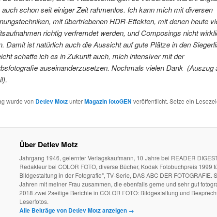
auch schon seit einiger Zeit rahmenlos.
Ich kann mich mit diversen
nungstechniken, mit übertriebenen HDR-Effekten, mit denen heute vi
tsaufnahmen richtig verfremdet werden, und Composings nicht wirkl
. Damit ist natürlich auch die Aussicht auf gute Plätze in den Siegerl
eicht schaffe ich es in Zukunft auch, mich intensiver mit der
bsfotografie auseinanderzusetzen.
Nochmals vielen Dank (Auszug 
l).
rag wurde von
Detlev Motz
unter
Magazin fotoGEN
veröffentlicht. Setze ein Leseze
Über Detlev Motz
Jahrgang 1946, gelernter Verlagskaufmann, 10 Jahre bei READER DIGEST
Redakteur bei COLOR FOTO, diverse Bücher, Kodak Fotobuchpreis 1999 fü
Bildgestaltung in der Fotografie", TV-Serie, DAS ABC DER FOTOGRAFIE. S
Jahren mit meiner Frau zusammen, die ebenfalls gerne und sehr gut fotogra
2018 zwei 2seitige Berichte in COLOR FOTO: Bildgestaltung und Besprec
Leserfotos.
Alle Beiträge von Detlev Motz anzeigen
→