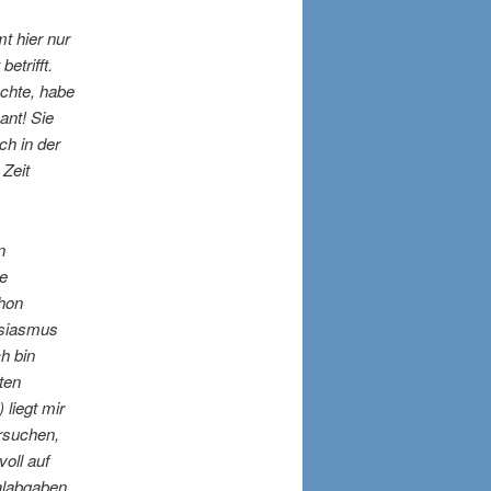
t hier nur
etrifft.
öchte, habe
sant!
Sie
ch in der
 Zeit
n
e
chon
usiasmus
h bin
ten
 liegt mir
ersuchen,
oll auf
talabgaben