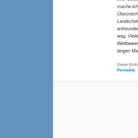
mache ich 
Überzeich
Landschaf
anfreunden
weg.
Viell
Wettbewer
langen Mai
Dieser Eint
Permalink
.