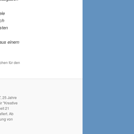
ele
ich
isten
aus einem
ichen für den
, 25 Jahre
r "Kreative
eit 21
fiert. Ab
hung von