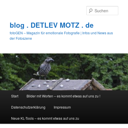
Zum
primären
Such
Inhalt
springen
blog . DETLEV MOTZ . de
fotoGEN – Magazin für emotionale Fotografie | Infos und News aus
der Fotoszene
Hauptmenü
Start
Bilder mit Worten – es kommt etwas auf uns zu !
Datenschutzerklärung
Impressum
Neue KL-Tools – es kommt etwas auf uns zu