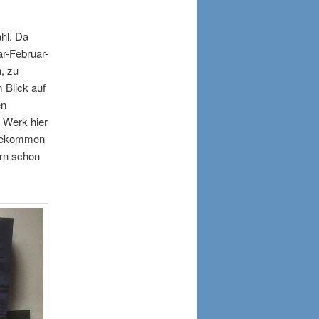
ahl. Da
r-Februar-
, zu
 Blick auf
en
 Werk hier
 gekommen
ern schon