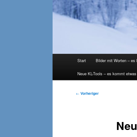
Hauptmenü
Start
Bilder mit Worten – es
Neue KL-Tools – es kommt etwas
Beitragsnavigation
←
Vorheriger
Neu