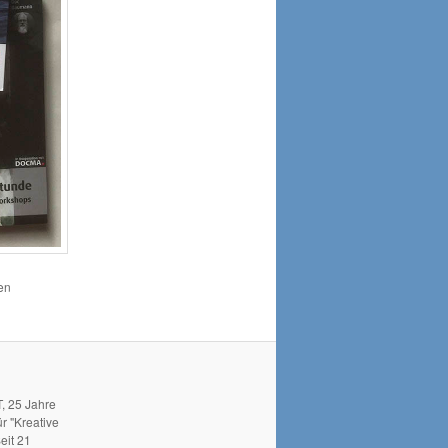
den
, 25 Jahre
r "Kreative
eit 21