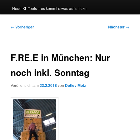
Neue KL-Tools – es kommt etwas auf uns zu
Beitragsnavigation
←
Vorheriger
Nächster
→
F.RE.E in München: Nur
noch inkl. Sonntag
Veröffentlicht am
23.2.2018
von
Detlev Motz