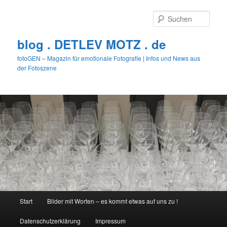
Zum
primären
Such
Inhalt
springen
blog . DETLEV MOTZ . de
fotoGEN – Magazin für emotionale Fotografie | Infos und News aus
der Fotoszene
Hauptmenü
Start
Bilder mit Worten – es kommt etwas auf uns zu !
Datenschutzerklärung
Impressum