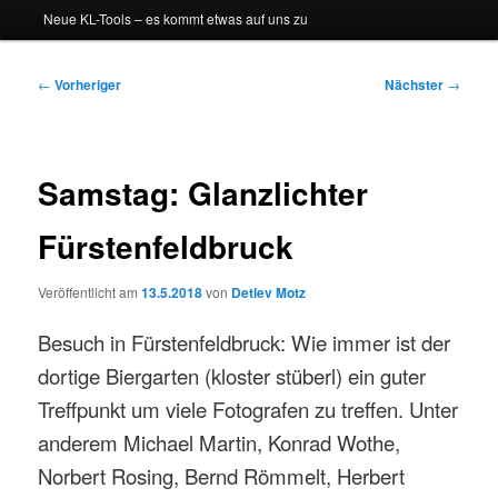
Neue KL-Tools – es kommt etwas auf uns zu
Beitragsnavigation
←
Vorheriger
Nächster
→
Samstag: Glanzlichter
Fürstenfeldbruck
Veröffentlicht am
13.5.2018
von
Detlev Motz
Besuch in Fürstenfeldbruck: Wie immer ist der
dortige Biergarten (kloster stüberl) ein guter
Treffpunkt um viele Fotografen zu treffen. Unter
anderem Michael Martin, Konrad Wothe,
Norbert Rosing, Bernd Römmelt, Herbert