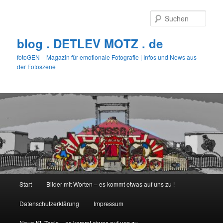
Zum
primären
Such
Inhalt
springen
blog . DETLEV MOTZ . de
fotoGEN – Magazin für emotionale Fotografie | Infos und News aus
der Fotoszene
Hauptmenü
Start
Bilder mit Worten – es kommt etwas auf uns zu !
Datenschutzerklärung
Impressum
Neue KL-Tools – es kommt etwas auf uns zu