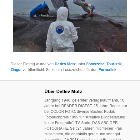
Dieser Eintrag wurde von
Detlev Motz
unter
Fotoszene
,
Touristik
,
Zingst
veröffentlicht. Setze ein Lesezeichen für den
Permalink
.
Über Detlev Motz
Jahrgang 1946, gelernter Verlagskaufmann, 10
Jahre bei READER DIGEST, 25 Jahre Redakteur
bei COLOR FOTO, diverse Bücher, Kodak
Fotobuchpreis 1999 für "Kreative Bildgestaltung
in der Fotografie", TV-Serie, DAS ABC DER
FOTOGRAFIE. Seit 21 Jahren mit meiner Frau
zusammen, die ebenfalls gerne und sehr gut
fotografiert. Ab 2018 zwei 2seitige Berichte in