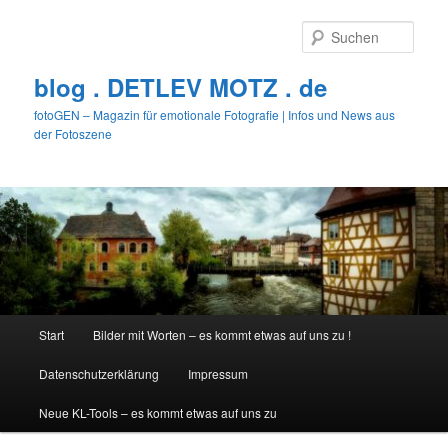
Zum
primären
Such
Inhalt
springen
blog . DETLEV MOTZ . de
fotoGEN – Magazin für emotionale Fotografie | Infos und News aus
der Fotoszene
Hauptmenü
Start
Bilder mit Worten – es kommt etwas auf uns zu !
Datenschutzerklärung
Impressum
Neue KL-Tools – es kommt etwas auf uns zu