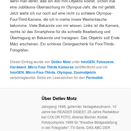
wenn man denkt, was ein 400 mm-Objektiv kostet. Schon mal
eine Jubiläums-Überraschung im Olympus-Jahr, die mir gefällt.
Jetzt warte ich nur noch auf eine nicht zu schwere Olympus-
Four-Third-Kamera, die ich in meine innere Westentasche
bekomme. Viele Bekannte von mir wissen: Links ist die Kamera,
rechts ist das Smartphone für die schnelle Bearbeitung und
Übertragung an Bekannte und Instagram. Das Objektiv soll Ende
März erscheinen. Ein schönes Ostergeschenk für Four-Thirds-
Fotografen.
Dieser Eintrag wurde von
Detlev Motz
unter
fotoGEN
,
Fotoszene
,
Hardware
,
Micro Four Thirds Kameras
veröffentlicht und mit
fotoGEN
,
Micro-Four-Thirds
,
Olympus
,
Zoomobjektiv
verschlagwortet. Setze ein Lesezeichen für den
Permalink
.
Über Detlev Motz
Jahrgang 1946, gelernter Verlagskaufmann, 10
Jahre bei READER DIGEST, 25 Jahre Redakteur
bei COLOR FOTO, diverse Bücher, Kodak
Fotobuchpreis 1999 für "Kreative Bildgestaltung
in der Fotografie", TV-Serie, DAS ABC DER