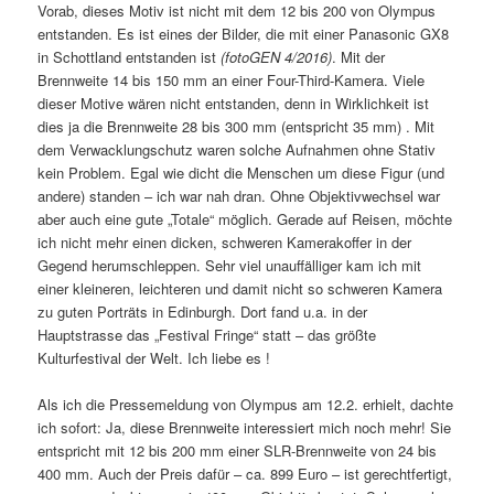
Vorab, dieses Motiv ist nicht mit dem 12 bis 200 von Olympus
entstanden. Es ist eines der Bilder, die mit einer Panasonic GX8
in Schottland entstanden ist
(fotoGEN 4/2016)
. Mit der
Brennweite 14 bis 150 mm an einer Four-Third-Kamera. Viele
dieser Motive wären nicht entstanden, denn in Wirklichkeit ist
dies ja die Brennweite 28 bis 300 mm (entspricht 35 mm) . Mit
dem Verwacklungschutz waren solche Aufnahmen ohne Stativ
kein Problem. Egal wie dicht die Menschen um diese Figur (und
andere) standen – ich war nah dran. Ohne Objektivwechsel war
aber auch eine gute „Totale“ möglich. Gerade auf Reisen, möchte
ich nicht mehr einen dicken, schweren Kamerakoffer in der
Gegend herumschleppen. Sehr viel unauffälliger kam ich mit
einer kleineren, leichteren und damit nicht so schweren Kamera
zu guten Porträts in Edinburgh. Dort fand u.a. in der
Hauptstrasse das „Festival Fringe“ statt – das größte
Kulturfestival der Welt. Ich liebe es !
Als ich die Pressemeldung von Olympus am 12.2. erhielt, dachte
ich sofort: Ja, diese Brennweite interessiert mich noch mehr! Sie
entspricht mit 12 bis 200 mm einer SLR-Brennweite von 24 bis
400 mm. Auch der Preis dafür – ca. 899 Euro – ist gerechtfertigt,