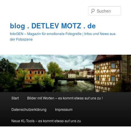
Zum
primären
Such
Inhalt
springen
blog . DETLEV MOTZ . de
fotoGEN – Magazin für emotionale Fotografie | Infos und News aus
der Fotoszene
Hauptmenü
Start
Bilder mit Worten – es kommt etwas auf uns zu !
Datenschutzerklärung
Impressum
Neue KL-Tools – es kommt etwas auf uns zu