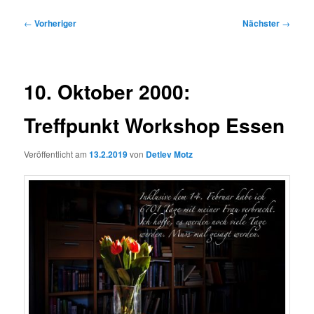
Beitragsnavigation
←
Vorheriger
Nächster
→
10. Oktober 2000:
Treffpunkt Workshop Essen
Veröffentlicht am
13.2.2019
von
Detlev Motz