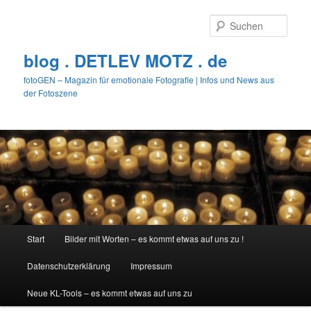
Zum
primären
Such
Inhalt
springen
blog . DETLEV MOTZ . de
fotoGEN – Magazin für emotionale Fotografie | Infos und News aus
der Fotoszene
Hauptmenü
Start
Bilder mit Worten – es kommt etwas auf uns zu !
Datenschutzerklärung
Impressum
Neue KL-Tools – es kommt etwas auf uns zu