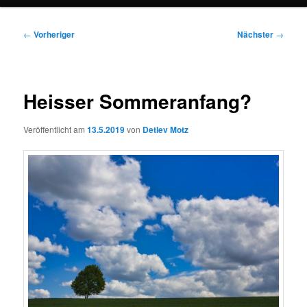
Beitragsnavigation
←
Vorheriger
Nächster
→
Heisser Sommeranfang?
Veröffentlicht am
13.5.2019
von
Detlev Motz