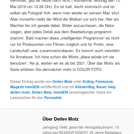
vermittelt, gibt es heute noch nicht ( Aufnahme, Montag den 13.
Mai 2019 um 13.26 Uhr). Es ist kalt, leicht stürmisch und ist
selbst als Fotograf froh, wenn man wieder an seinem Mac sitzt.
Aber immerhin treibt der Wind die Wolken vor sich her. Hier am
Machier bin ich gerade dabei, Bilder anzuschauen, die Natur
zeigen, aber jedes Detail aus dem Bearbeitungs-programm
stammt. Bald machen diese
„intelligenten Programme“
es nicht
nur für Produzenten von Filmen möglich und für Profis, eine
Landschaft usw. zusammenzubauen. Es kommt auch verstärkt
für Amateure. Ich höre schon die Worte
„diese würde ich nie
benutzen“.
Na ja, warten wir es ab bis 2021. Über das Motiv als
Serie erfahren Sie demnächst mehr in COLOR FOTO.
Dieser Eintrag wurde von
Detlev Motz
unter
Erding
,
Fotoszene
,
Magazin fotoGEN
veröffentlicht und mit
Altenerding
,
Baum
,
blog
detlev motz
,
Detlev Motz
,
fotoGEN
verschlagwortet. Setze ein
Lesezeichen für den
Permalink
.
Über Detlev Motz
Jahrgang 1946, gelernter Verlagskaufmann, 10
Jahre bei READER DIGEST, 25 Jahre Redakteur