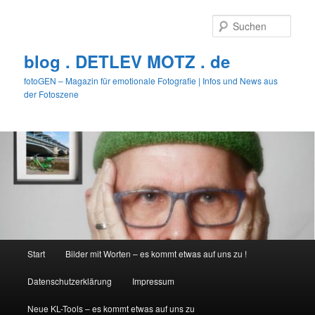
Zum
primären
Such
Inhalt
springen
blog . DETLEV MOTZ . de
fotoGEN – Magazin für emotionale Fotografie | Infos und News aus
der Fotoszene
Hauptmenü
Start
Bilder mit Worten – es kommt etwas auf uns zu !
Datenschutzerklärung
Impressum
Neue KL-Tools – es kommt etwas auf uns zu