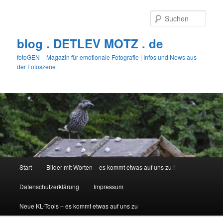
Zum
primären
Such
Inhalt
springen
blog . DETLEV MOTZ . de
fotoGEN – Magazin für emotionale Fotografie | Infos und News aus
der Fotoszene
Hauptmenü
Start
Bilder mit Worten – es kommt etwas auf uns zu !
Datenschutzerklärung
Impressum
Neue KL-Tools – es kommt etwas auf uns zu