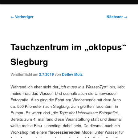
Beitragsnavigation
←
Vorheriger
Nächster
→
Tauchzentrum im „oktopus“
Siegburg
Veröffentlicht am
2.7.2019
von
Detlev Motz
Während ich eher nicht der
„ich muss in’s Wasser-Typ“
bin, liebt
meine Frau das Wasser. Und deshalb auch die Unterwasser-
Fotografie. Also ging die Fahrt am Wochenende mit dem Auto
ca. 550 Kilometer nach Siegburg, zum größten Tauchturm in
Europa. Es waren dort
„die Tage der Unterwasser-Fotografie“.
Bereits zum 4. mal fand diese Veranstaltung statt und diesmal
wollte meine Frau unbedingt dabei sein. Da diesmal auch ein
Workshop mit einem
fluoreszierenden
Modell unter Wasser für