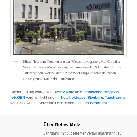
Bilder: Teil vom Tauchturm unter Wasser, fotografiert von Christine
Motz. -Teil vom Wasserbecken, mit nummerierten Sitzplätzen für die
Taucher/innen, welche sich für die Workshops angemeldet haben.
Eingang zum Hotel inkl. Tauchturm.
Dieser Eintrag wurde von
Detlev Motz
unter
Fotoszene
,
Magazin
fotoGEN
veröffentlicht und mit
hotel
,
oktopus
,
Siegburg
,
Tauchszene
verschlagwortet. Setze ein Lesezeichen für den
Permalink
.
Über Detlev Motz
Jahrgang 1946, gelernter Verlagskaufmann, 10