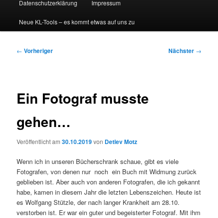
Datenschutzerklärung
Impressum
Neue KL-Tools – es kommt etwas auf uns zu
Beitragsnavigation
←
Vorheriger
Nächster
→
Ein Fotograf musste
gehen…
Veröffentlicht am
30.10.2019
von
Detlev Motz
Wenn ich in unseren Bücherschrank schaue, gibt es viele
Fotografen, von denen nur noch ein Buch mit Widmung zurück
geblieben ist. Aber auch von anderen Fotografen, die ich gekannt
habe, kamen in diesem Jahr die letzten Lebenszeichen. Heute ist
es Wolfgang Stützle, der nach langer Krankheit am 28.10.
verstorben ist. Er war ein guter und begeisterter Fotograf. Mit ihm