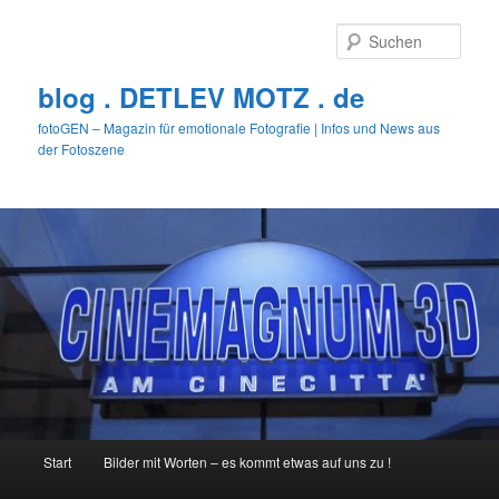
Zum
primären
Such
Inhalt
springen
blog . DETLEV MOTZ . de
fotoGEN – Magazin für emotionale Fotografie | Infos und News aus
der Fotoszene
Hauptmenü
Start
Bilder mit Worten – es kommt etwas auf uns zu !