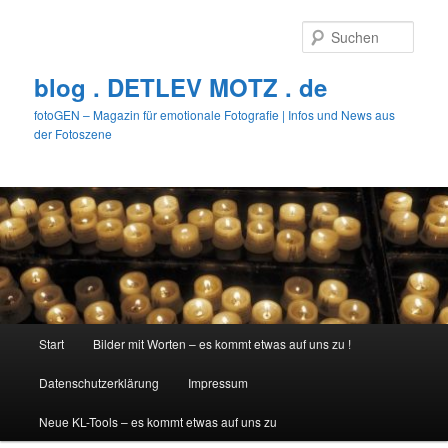
Zum
primären
Such
Inhalt
springen
blog . DETLEV MOTZ . de
fotoGEN – Magazin für emotionale Fotografie | Infos und News aus
der Fotoszene
Hauptmenü
Start
Bilder mit Worten – es kommt etwas auf uns zu !
Datenschutzerklärung
Impressum
Neue KL-Tools – es kommt etwas auf uns zu