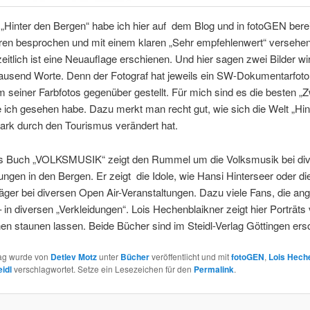
Hinter den Bergen“ habe ich hier auf dem Blog und in fotoGEN berei
hren besprochen und mit einem klaren „Sehr empfehlenwert“ versehen
itlich ist eine Neuauflage erschienen. Und hier sagen zwei Bilder wir
tausend Worte. Denn der Fotograf hat jeweils ein SW-Dokumentarfoto
 seiner Farbfotos gegenüber gestellt. Für mich sind es die besten „Z
e ich gesehen habe. Dazu merkt man recht gut, wie sich die Welt „Hin
tark durch den Tourismus verändert hat.
s Buch „VOLKSMUSIK“ zeigt den Rummel um die Volksmusik bei di
ungen in den Bergen. Er zeigt die Idole, wie Hansi Hinterseer oder di
ger bei diversen Open Air-Veranstaltungen. Dazu viele Fans, die ang
n diversen „Verkleidungen“. Lois Hechenblaikner zeigt hier Porträts 
en staunen lassen. Beide Bücher sind im Steidl-Verlag Göttingen er
rag wurde von
Detlev Motz
unter
Bücher
veröffentlicht und mit
fotoGEN
,
Lois Hech
eidl
verschlagwortet. Setze ein Lesezeichen für den
Permalink
.