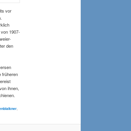
ts vor
.
klich
 von 1907-
weier-
ter den
versen
e früheren
ereist
von ihnen,
schienen.
enblaikner
,