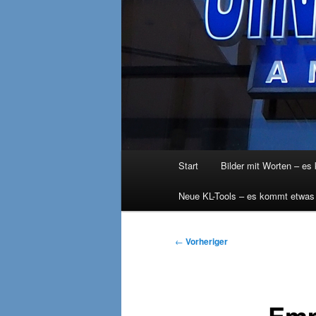
Hauptmenü
Start
Bilder mit Worten – es
Neue KL-Tools – es kommt etwas
Beitragsnavigation
←
Vorheriger
Emp