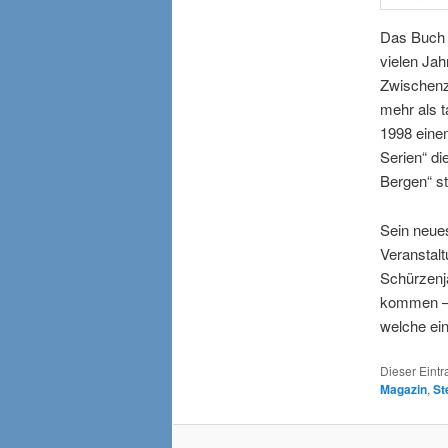
Das Buch „
vielen Ja
Zwischenze
mehr als 
1998 einem
Serien“ di
Bergen“ s
Sein neue
Veranstalt
Schürzenjä
kommen – i
welche ein
Dieser Eint
Magazin
,
St