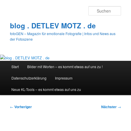
Zum
primären
Such
Inhalt
springen
blog . DETLEV MOTZ . de
fotoGEN – Magazin für emotionale Fotografie | Infos und News aus
der Fotoszene
Hauptmenü
Start
Bilder mit Worten – es kommt etwas auf uns zu !
Datenschutzerklärung
Impressum
Neue KL-Tools – es kommt etwas auf uns zu
Beitragsnavigation
←
Vorheriger
Nächster
→