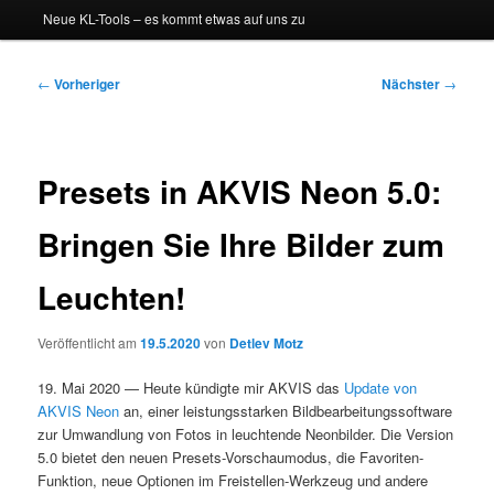
Neue KL-Tools – es kommt etwas auf uns zu
Beitragsnavigation
←
Vorheriger
Nächster
→
Presets in AKVIS Neon 5.0:
Bringen Sie Ihre Bilder zum
Leuchten!
Veröffentlicht am
19.5.2020
von
Detlev Motz
19. Mai 2020 — Heute kündigte mir AKVIS das
Update von
AKVIS Neon
an, einer leistungsstarken Bildbearbeitungssoftware
zur Umwandlung von Fotos in leuchtende Neonbilder. Die Version
5.0 bietet den neuen Presets-Vorschaumodus, die Favoriten-
Funktion, neue Optionen im Freistellen-Werkzeug und andere