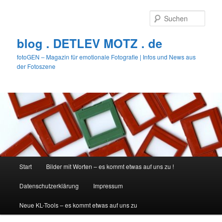
Zum
primären
Such
Inhalt
springen
blog . DETLEV MOTZ . de
fotoGEN – Magazin für emotionale Fotografie | Infos und News aus
der Fotoszene
Hauptmenü
Start
Bilder mit Worten – es kommt etwas auf uns zu !
Datenschutzerklärung
Impressum
Neue KL-Tools – es kommt etwas auf uns zu