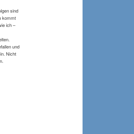
olgen sind
zu kommt
ie ich –
lten.
fallen und
n. Nicht
n.