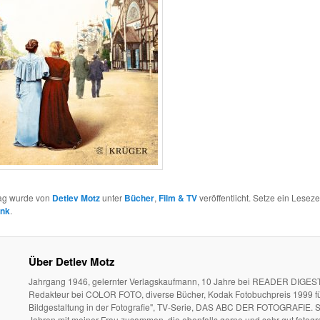
rag wurde von
Detlev Motz
unter
Bücher
,
Film & TV
veröffentlicht. Setze ein Leseze
ink
.
Über Detlev Motz
Jahrgang 1946, gelernter Verlagskaufmann, 10 Jahre bei READER DIGEST
Redakteur bei COLOR FOTO, diverse Bücher, Kodak Fotobuchpreis 1999 fü
Bildgestaltung in der Fotografie", TV-Serie, DAS ABC DER FOTOGRAFIE. S
Jahren mit meiner Frau zusammen, die ebenfalls gerne und sehr gut fotogra