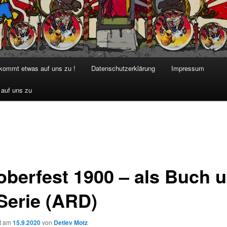
 kommt etwas auf uns zu !
Datenschutzerklärung
Impressum
 auf uns zu
oberfest 1900 – als Buch 
 Serie (ARD)
ht am
15.9.2020
von
Detlev Motz