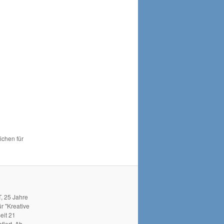
ichen für
, 25 Jahre
r "Kreative
eit 21
fiert. Ab