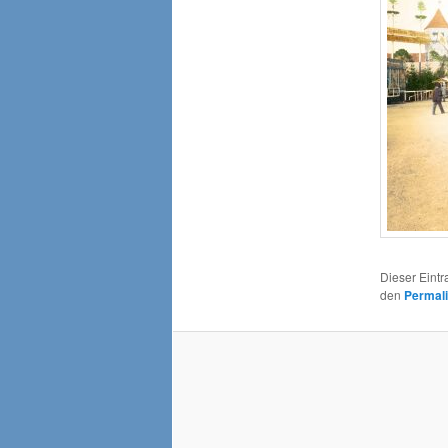
Dieser Eint
den
Permal