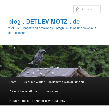
Zum
primären
Such
Inhalt
springen
blog . DETLEV MOTZ . de
fotoGEN – Magazin für emotionale Fotografie | Infos und News aus
der Fotoszene
Hauptmenü
Start
Bilder mit Worten – es kommt etwas auf uns zu !
Datenschutzerklärung
Impressum
Neue KL-Tools – es kommt etwas auf uns zu