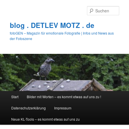
Zum
primären
Such
Inhalt
springen
blog . DETLEV MOTZ . de
fotoGEN – Magazin für emotionale Fotografie | Infos und News aus
der Fotoszene
Hauptmenü
Start
Bilder mit Worten – es kommt etwas auf uns zu !
Datenschutzerklärung
Impressum
Neue KL-Tools – es kommt etwas auf uns zu