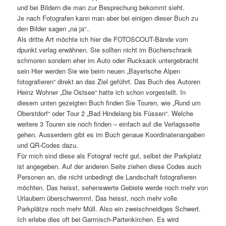
und bei Bildern die man zur Besprechung bekommt sieht.
Je nach Fotografen kann man aber bei einigen dieser Buch zu
den Bilder sagen „na ja“..
Als dritte Art möchte ich hier die FOTOSCOUT-Bände vom
dpunkt.verlag erwähnen. Sie sollten nicht im Bücherschrank
schmoren sondern eher im Auto oder Rucksack untergebracht
sein Hier werden Sie wie beim neuen „Bayerische Alpen
fotografieren“ direkt an das Ziel geführt. Das Buch des Autoren
Heinz Wohner „Die Ostsee“ hatte ich schon vorgestellt. In
diesem unten gezeigten Buch finden Sie Touren, wie „Rund um
Oberstdorf“ oder Tour 2 „Bad Hindelang bis Füssen“. Welche
weitere 3 Touren sie noch finden – einfach auf die Verlagsseite
gehen. Ausserdem gibt es im Buch genaue Koordinatenangaben
und QR-Codes dazu.
Für mich sind diese als Fotograf recht gut, selbst der Parkplatz
ist angegeben. Auf der anderen Seite ziehen diese Codes auch
Personen an, die nicht unbedingt die Landschaft fotografieren
möchten. Das heisst, sehenswerte Gebiete werde noch mehr von
Urlaubern überschwemmt. Das heisst, noch mehr volle
Parkplätze noch mehr Müll. Also ein zweischneidiges Schwert.
Ich erlebe dies oft bei Garmisch-Partenkirchen. Es wird