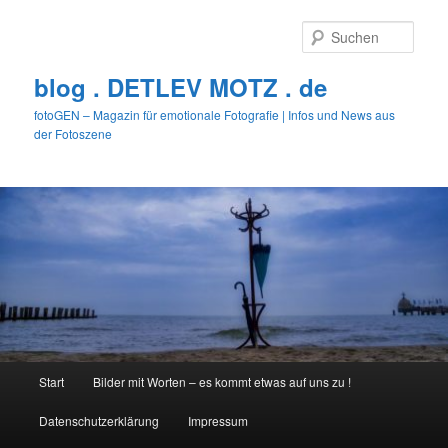
Zum
primären
Such
Inhalt
springen
blog . DETLEV MOTZ . de
fotoGEN – Magazin für emotionale Fotografie | Infos und News aus
der Fotoszene
Hauptmenü
Start
Bilder mit Worten – es kommt etwas auf uns zu !
Datenschutzerklärung
Impressum