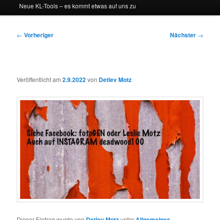
Neue KL-Tools – es kommt etwas auf uns zu
Beitragsnavigation
←
Vorheriger
Nächster
→
Veröffentlicht am
2.9.2022
von
Detlev Motz
Dieser Eintrag wurde von
Detlev Motz
unter
Allgemeines