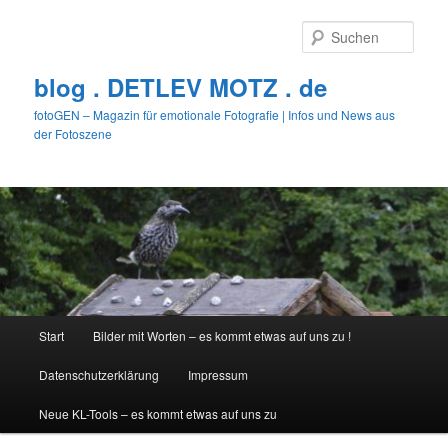
Zum
primären
Such
Inhalt
springen
blog . DETLEV MOTZ . de
fotoGEN – Magazin für emotionale Fotografie | Infos und News aus
der Fotoszene
Hauptmenü
Start
Bilder mit Worten – es kommt etwas auf uns zu !
Datenschutzerklärung
Impressum
Neue KL-Tools – es kommt etwas auf uns zu