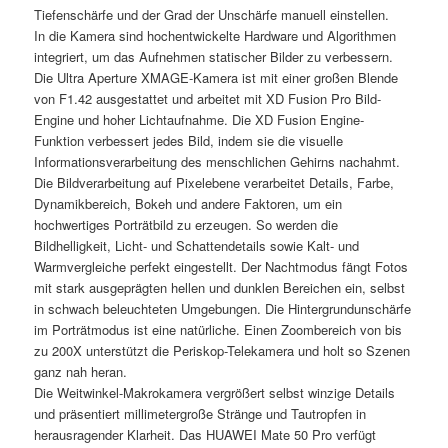
Tiefenschärfe und der Grad der Unschärfe manuell einstellen.
In die Kamera sind hochentwickelte Hardware und Algorithmen
integriert, um das Aufnehmen statischer Bilder zu verbessern.
Die Ultra Aperture XMAGE-Kamera ist mit einer großen Blende
von F1.42 ausgestattet und arbeitet mit XD Fusion Pro Bild-
Engine und hoher Lichtaufnahme. Die XD Fusion Engine-
Funktion verbessert jedes Bild, indem sie die visuelle
Informationsverarbeitung des menschlichen Gehirns nachahmt.
Die Bildverarbeitung auf Pixelebene verarbeitet Details, Farbe,
Dynamikbereich, Bokeh und andere Faktoren, um ein
hochwertiges Porträtbild zu erzeugen. So werden die
Bildhelligkeit, Licht- und Schattendetails sowie Kalt- und
Warmvergleiche perfekt eingestellt. Der Nachtmodus fängt Fotos
mit stark ausgeprägten hellen und dunklen Bereichen ein, selbst
in schwach beleuchteten Umgebungen. Die Hintergrundunschärfe
im Porträtmodus ist eine natürliche. Einen Zoombereich von bis
zu 200X unterstützt die Periskop-Telekamera und holt so Szenen
ganz nah heran.
Die Weitwinkel-Makrokamera vergrößert selbst winzige Details
und präsentiert millimetergroße Stränge und Tautropfen in
herausragender Klarheit. Das HUAWEI Mate 50 Pro verfügt