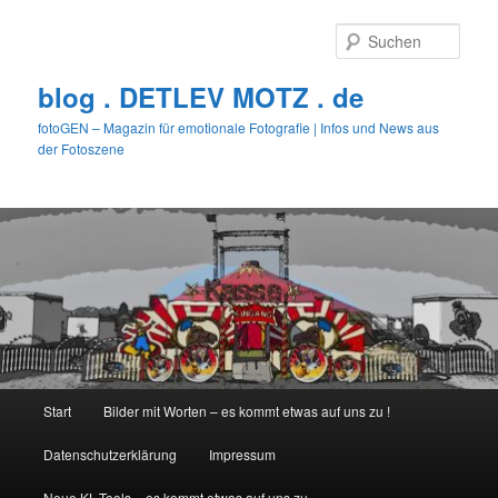
Zum
primären
Such
Inhalt
springen
blog . DETLEV MOTZ . de
fotoGEN – Magazin für emotionale Fotografie | Infos und News aus
der Fotoszene
Hauptmenü
Start
Bilder mit Worten – es kommt etwas auf uns zu !
Datenschutzerklärung
Impressum
Neue KL-Tools – es kommt etwas auf uns zu