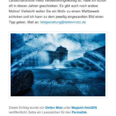
Landschaftsfotos meist verbesserungswürdig ist, habe ich schon
oft in diesen Jahren geschrieben. Es gibt auch noch andere
Motive! Vielleicht wollen Sie ein Motiv zu einem Wettbewerb
schicken und ich kann zu dem jeweilig eingesandten Bild einen
Tipp geben. Mail an:
bildgestaltung@detlevmotz.de
Dieser Eintrag wurde von
Detlev Motz
unter
Magazin fotoGEN
veröffentlicht. Setze ein Lesezeichen für den
Permalink
.