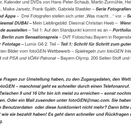
er, Kalender und DVDs von Hans-Peter Schaub, Martin Zurmühle, He
 Maike Jarsetz, Frank Späth, Gabriela Staebler –
Serie Fotografier
nd Apps
– Drei Fotografen stellen sich unter „Was macht…“ vor. –
S
Diesmal DUBAI –
Mein Lieblingsbild: Diesmal Christian Heeb –
Wen
de ausstellen
– Teil 1: Auf den Standpunkt kommt es an –
Portfoli
s Berlin zum Sensationspreis
– DVF Fotoschau Bayern in Regensb
 Fototage –
Lumix G6 2. Teil –
Teil 1: Schritt für Schritt zum gute
sten Bilder vom fotoGEN-Wettbewerb –
Spielregeln zum fotoGEN Inte
 mit PSA und VÖAV-Patronat
– Bayern-Olymp. 200 Seiten Stoff und 
ie Fragen zur Umstellung haben, zu den Zugangsdaten, den Wet
otoGEN – manchmal geht es schneller durch einen Telefonanruf.
Zwischen 9 und 16 Uhr bin ich meist zu erreichen – sonst nochm
en. Oder ein Mail zusenden unter fotoGEN@mac.com. Sie haben
e Benutzerdaten oder diese funktioniert nicht mehr? Dann bitte
wie sie bezahlt haben! Es geht dann schneller und Rückfragen s
g.