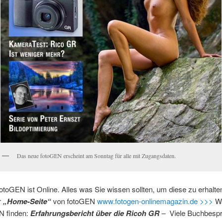
Das neue fotoGEN erscheint am Sonntag für alle mit Zugangsdaten.
otoGEN ist Online. Alles was Sie wissen sollten, um diese zu erhalte
r
„Home-Seite“
von fotoGEN
www.fotogen-onlinemagazin.de >>>
Wa
N finden:
Erfahrungsbericht über die Ricoh GR
– Viele Buchbesp