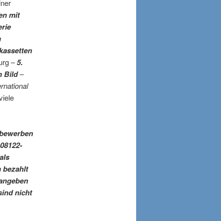
iner
en mit
erie
n
okassetten
urg –
5.
n Bild
–
rnational
viele
tbewerben
 08122-
als
 bezahlt
 angeben
ind nicht