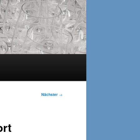
Nächster
→
rt