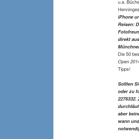
u.a. Büch
Henninges,
iPhone u
Reisen: 
Fotofreun
direkt au
Münchner
Die 50 be
Open 2014
Tipps!
Sollten S
oder zu f
2276332. 
durchläut
aber kein
wann und 
notwendi