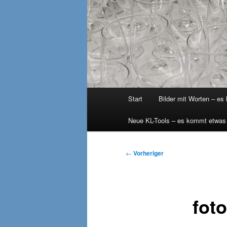
Hauptmenü
Start
Bilder mit Worten – es
Neue KL-Tools – es kommt etwas
Beitragsnavigation
←
Vorheriger
fot