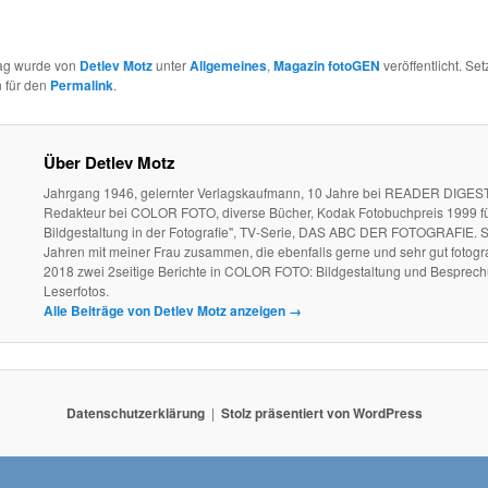
rag wurde von
Detlev Motz
unter
Allgemeines
,
Magazin fotoGEN
veröffentlicht. Set
 für den
Permalink
.
Über Detlev Motz
Jahrgang 1946, gelernter Verlagskaufmann, 10 Jahre bei READER DIGEST
Redakteur bei COLOR FOTO, diverse Bücher, Kodak Fotobuchpreis 1999 fü
Bildgestaltung in der Fotografie", TV-Serie, DAS ABC DER FOTOGRAFIE. S
Jahren mit meiner Frau zusammen, die ebenfalls gerne und sehr gut fotogra
2018 zwei 2seitige Berichte in COLOR FOTO: Bildgestaltung und Besprec
Leserfotos.
Alle Beiträge von Detlev Motz anzeigen
→
Datenschutzerklärung
Stolz präsentiert von WordPress