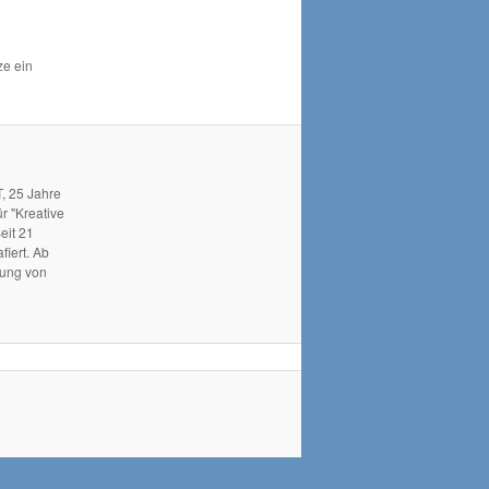
ze ein
, 25 Jahre
r "Kreative
eit 21
fiert. Ab
hung von